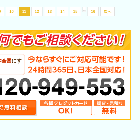
...
9
10
11
12
13
14
15
16
次へ
本全国
にす
。