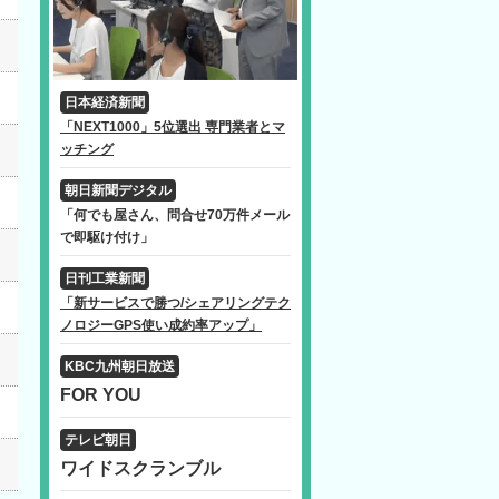
日本経済新聞
「NEXT1000」5位選出 専門業者とマ
ッチング
朝日新聞デジタル
「何でも屋さん、問合せ70万件メール
で即駆け付け」
日刊工業新聞
「新サービスで勝つ/シェアリングテク
ノロジーGPS使い成約率アップ」
KBC九州朝日放送
FOR YOU
テレビ朝日
ワイドスクランブル