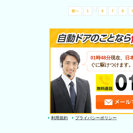
...
前へ
1
6
7
8
01時48分
現在、
日
ぐに駆けつけます
利用規約
プライバシーポリシー