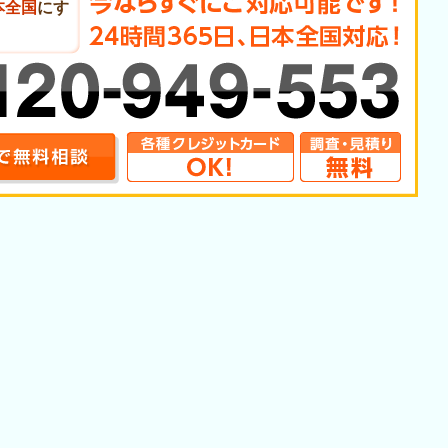
本全国
にす
。