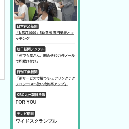
日本経済新聞
「NEXT1000」5位選出 専門業者とマ
ッチング
朝日新聞デジタル
「何でも屋さん、問合せ70万件メール
で即駆け付け」
日刊工業新聞
「新サービスで勝つ/シェアリングテク
ノロジーGPS使い成約率アップ」
KBC九州朝日放送
FOR YOU
テレビ朝日
ワイドスクランブル